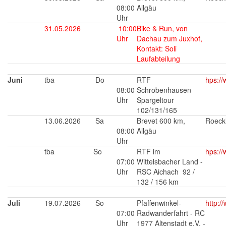
08:00
Allgäu
Uhr
31.05.2026
10:00
Bike & Run, von
Uhr
Dachau zum Juxhof,
Kontakt: Soli
Laufabteilung
Juni
tba
Do
RTF
h
ps:/
08:00
Schrobenhausen
Uhr
Spargeltour
102/131/165
13.06.2026
Sa
Brevet 600 km,
Roeck
08:00
Allgäu
Uhr
tba
So
RTF im
h
ps://
07:00
Wittelsbacher Land -
Uhr
RSC Aichach 92 /
132 / 156 km
Juli
19.07.2026
So
Pfaffenwinkel-
http:/
07:00
Radwanderfahrt - RC
Uhr
1977 Altenstadt e.V. -