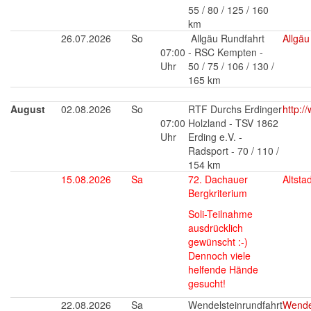
55 / 80 / 125 / 160
km
26.07.2026
So
Allgäu Rundfahrt
Allgä
07:00
- RSC Kempten -
Uhr
50 / 75 / 106 / 130 /
165 km
August
02.08.2026
So
RTF Durchs Erdinger
http:/
07:00
Holzland - TSV 1862
Uhr
Erding e.V. -
Radsport - 70 / 110 /
154
km
15.08.2026
Sa
72. Dachauer
Altsta
Bergkriterium
Soli-Teilnahme
ausdrücklich
gewünscht :-)
Dennoch viele
helfende Hände
gesucht!
22.08.2026
Sa
Wendelsteinrundfahrt
Wendel