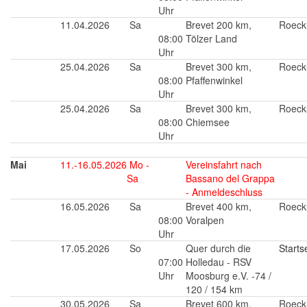
Uhr
11.04.2026
Sa
Brevet 200 km,
Roeck
08:00
Tölzer Land
Uhr
25.04.2026
Sa
Brevet 300 km,
Roeck
08:00
Pfaffenwinkel
Uhr
25.04.2026
Sa
Brevet 300 km,
Roeck
08:00
Chiemsee
Uhr
Mai
11.-16.05.2026
Mo -
Vereinsfahrt nach
Sa
Bassano del Grappa
- Anmeldeschluss
16.05.2026
Sa
Brevet 400 km,
Roeck
08:00
Voralpen
Uhr
17.05.2026
So
Quer durch die
Starts
07:00
Holledau - RSV
Uhr
Moosburg e.V. -74 /
120 / 154 km
30.05.2026
Sa
Brevet 600 km,
Roeck