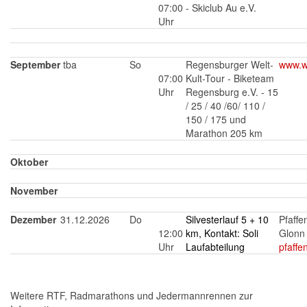
07:00
- Skiclub Au e.V.
Uhr
September
tba
So
Regensburger Welt-
www.we
07:00
Kult-Tour - Biketeam
Uhr
Regensburg e.V. -
15
/ 25 / 40 /60/ 110 /
150 / 175 und
Marathon 205 km
Oktober
November
Dezember
31.12.2026
Do
Silvesterlauf 5 + 10
Pfaffe
12:00
km, Kontakt: Soli
Glon
Uhr
Laufabteilung
pfaffe
Weitere RTF, Radmarathons und Jedermannrennen zur