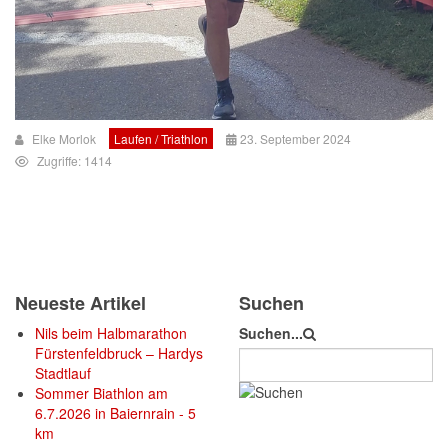
Elke Morlok
Laufen / Triathlon
23. September 2024
Zugriffe: 1414
Neueste Artikel
Suchen
Nils beim Halbmarathon
Suchen...
Fürstenfeldbruck – Hardys
Stadtlauf
Sommer Biathlon am
6.7.2026 in Baiernrain - 5
km