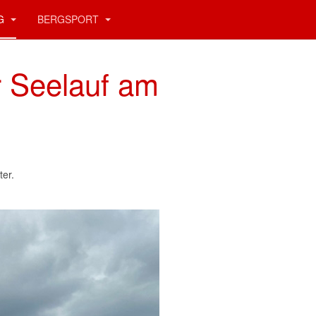
NG
BERGSPORT
r Seelauf am
er.